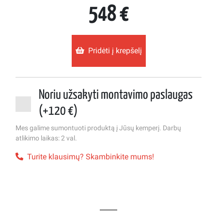
548 €
Pridėti į krepšelį
Noriu užsakyti montavimo paslaugas
(+120 €)
Mes galime sumontuoti produktą į Jūsų kemperį. Darbų
atlikimo laikas: 2 val.
Turite klausimų? Skambinkite mums!