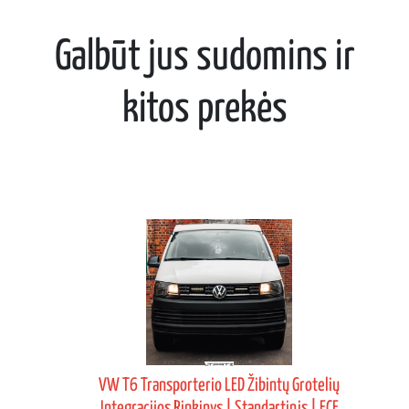
Galbūt jus sudomins ir
kitos prekės
VW T6 Transporterio LED Žibintų Grotelių
os
Integracijos Rinkinys | Standartinis | ECE