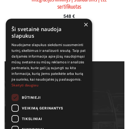
sertifikuotas
548 €
×
Ši svetainė naudoja
slapukus
Naudojame slapukus siekdami suasmeninti
turinį, skelbimus ir analizuoti srautą. Taip pat
dalijamės informacija apie jūsų naudojimąsi
mūsų svetaine su mūsų reklamos ir analizės
partneriais, kurie gali ją sujungti su kita
informacija, kurią jiems pateikėte arba kurią
jie surinko, kai naudojatės jų paslaugomis.
Skaityti daugiau
BŪTINIEJI
VEIKIMĄ GERINANTYS
Modeliai
Galerija
Dalys ir aksesuarai
Apie mus
TIKSLINIAI
Veikla
Kokybė