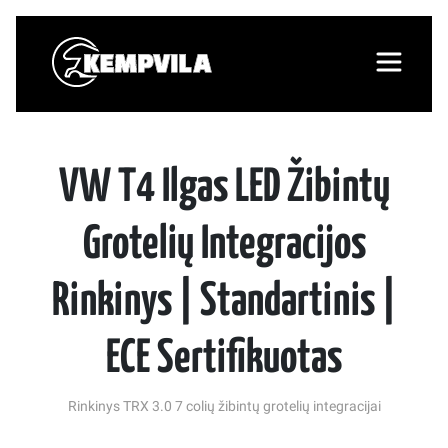
VW T4 Ilgas LED Žibintų
Grotelių Integracijos
Rinkinys | Standartinis |
ECE Sertifikuotas
Rinkinys TRX 3.0 7 colių žibintų grotelių integracijai