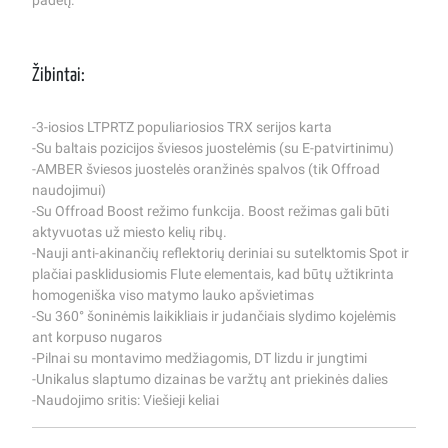
padėtį.
Žibintai:
-3-iosios LTPRTZ populiariosios TRX serijos karta
-Su baltais pozicijos šviesos juostelėmis (su E-patvirtinimu)
-AMBER šviesos juostelės oranžinės spalvos (tik Offroad
naudojimui)
-Su Offroad Boost režimo funkcija. Boost režimas gali būti
aktyvuotas už miesto kelių ribų.
-Nauji anti-akinančių reflektorių deriniai su sutelktomis Spot ir
plačiai pasklidusiomis Flute elementais, kad būtų užtikrinta
homogeniška viso matymo lauko apšvietimas
-Su 360° šoninėmis laikikliais ir judančiais slydimo kojelėmis
ant korpuso nugaros
-Pilnai su montavimo medžiagomis, DT lizdu ir jungtimi
-Unikalus slaptumo dizainas be varžtų ant priekinės dalies
-Naudojimo sritis: Viešieji keliai