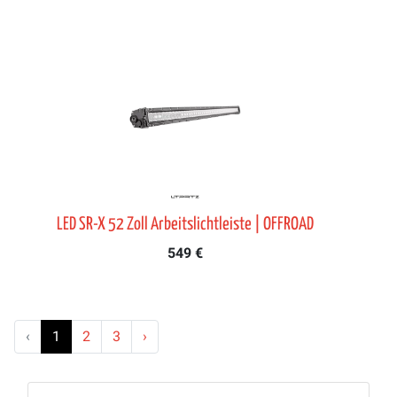
LED SR-X 52 Zoll Arbeitslichtleiste | OFFROAD
549 €
‹
1
2
3
›